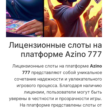
Лицензионные слоты на
платформе Azino 777
Лицензионные слоты на платформе
Azino
777
представляют собой уникальное
сочетание надежности и увлекательного
игрового процесса. Благодаря наличию
лицензии, пользователи могут быть
уверены в честности и прозрачности игры.
На платформе представлены слоты от