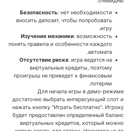
очевидны:
Безопасность
: нет необходимости
вносить депозит, чтобы попробовать
игру.
Изучение механики
: возможность
понять правила и особенности каждого
автомата.
Отсутствие риска
: игра ведется на
виртуальные кредиты, поэтому
проигрыш не приведет к финансовым
потерям.
Для начала игры в демо-режиме
достаточно выбрать интересующий слот и
нажать кнопку "Играть бесплатно". Игроку
будет предоставлен определенный баланс
виртуальных кредитов, который можно
использовать для ставок. Несмотря на то