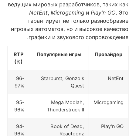
ведущих мировых разработчиков, таких как
NetEnt
,
Microgaming
и
Play'n GO
. Это
гарантирует не только разнообразие
игровых автоматов, но и высокое качество
графики и звукового сопровождения.
RTP
Популярные игры
Провайдер
(%)
96-
Starburst, Gonzo's
NetEnt
97%
Quest
95-
Mega Moolah,
Microgaming
96%
Thunderstruck II
94-
Book of Dead,
Play'n GO
96%
Reactoonz