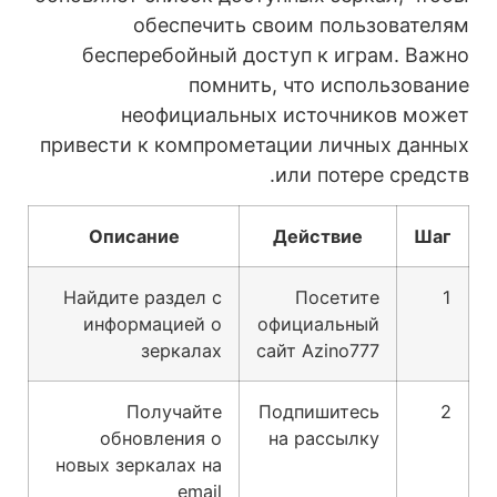
обеспечить своим пользователям
бесперебойный доступ к играм. Важно
помнить, что использование
неофициальных источников может
привести к компрометации личных данных
или потере средств.
Описание
Действие
Шаг
Найдите раздел с
Посетите
1
информацией о
официальный
зеркалах
сайт Azino777
Получайте
Подпишитесь
2
обновления о
на рассылку
новых зеркалах на
email