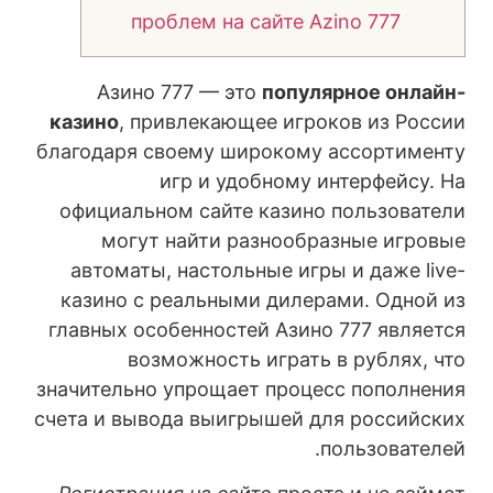
проблем на сайте Azino 777
Азино 777 — это
популярное онлайн-
казино
, привлекающее игроков из России
благодаря своему широкому ассортименту
игр и удобному интерфейсу. На
официальном сайте казино пользователи
могут найти разнообразные игровые
автоматы, настольные игры и даже live-
казино с реальными дилерами. Одной из
главных особенностей Азино 777 является
возможность играть в рублях, что
значительно упрощает процесс пополнения
счета и вывода выигрышей для российских
пользователей.