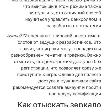
что выигрыши в этом режиме также
виртуальны, это отличный способ
научиться управлять банкроллом и
разрабатывать стратегии.
Азино777
предлагает широкий ассортимент
слотов от ведущих разработчиков. Это
значит, что игроки могут насладиться
разнообразием тематик и графики. Важно
отметить, что демо-режим доступен без
регистрации, что позволяет сразу же
приступить к игре. Однако для полного
доступа к функционалу сайта
рекомендуется создать аккаунт и пройти
процедуру верификации.
Как отыскать зеркало