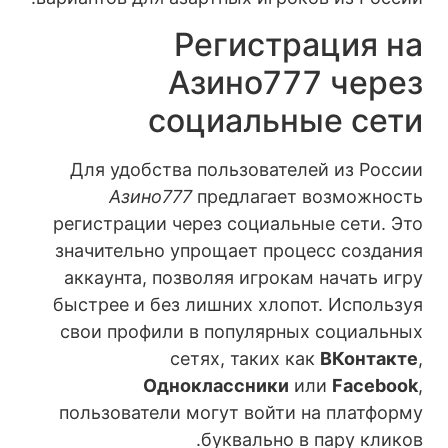
Регистрация на
Азино777 через
социальные сети
Для удобства пользователей из России
Азино777
предлагает возможность
регистрации через социальные сети. Это
значительно упрощает процесс создания
аккаунта, позволяя игрокам начать игру
быстрее и без лишних хлопот. Используя
свои профили в популярных социальных
сетях, таких как
ВКонтакте
,
Одноклассники
или
Facebook
,
пользователи могут войти на платформу
буквально в пару кликов.