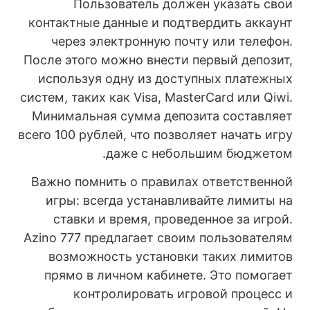
Пользователь должен указать свои
контактные данные и подтвердить аккаунт
через электронную почту или телефон.
После этого можно внести первый депозит,
используя одну из доступных платежных
систем, таких как Visa, MasterCard или Qiwi.
Минимальная сумма депозита составляет
всего 100 рублей, что позволяет начать игру
даже с небольшим бюджетом.
Важно помнить о правилах ответственной
игры: всегда устанавливайте лимиты на
ставки и время, проведенное за игрой.
Azino 777 предлагает своим пользователям
возможность установки таких лимитов
прямо в личном кабинете. Это помогает
контролировать игровой процесс и