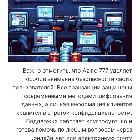
Важно отметить, что Azino 777 уделяет
особое внимание безопасности своих
пользователей. Все транзакции защищены
современными методами шифрования
данных, а личная информация клиентов
хранится в строгой конфиденциальности.
Поддержка работает круглосуточно и
готова помочь по любым вопросам через
онлайн-чат или электронную почту.